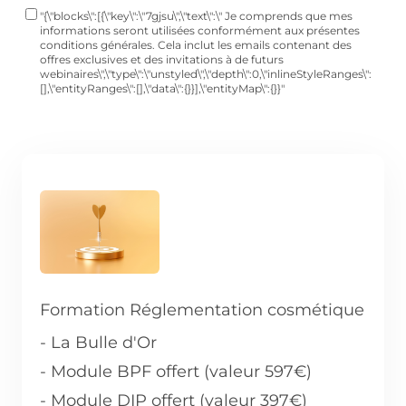
"{\"blocks\":[{\"key\":\"7gjsu\",\"text\":\" Je comprends que mes
informations seront utilisées conformément aux présentes
conditions générales. Cela inclut les emails contenant des
offres exclusives et des invitations à de futurs
webinaires\",\"type\":\"unstyled\",\"depth\":0,\"inlineStyleRanges\":
[],\"entityRanges\":[],\"data\":{}}],\"entityMap\":{}}"
Formation Réglementation cosmétique
- La Bulle d'Or
- Module BPF offert (valeur 597€)
- Module DIP offert (valeur 397€)