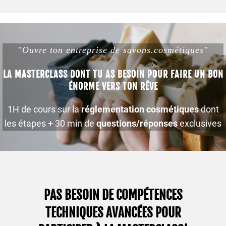
"Ouvre ton entreprise de savons.cosmétiques"
LA MASTERCLASS DONT TU AS BESOIN POUR FAIRE UN BON
ÉNORME VERS TON RÊVE
1H de cours sur la
réglementation cosmétiques
dont
les étapes + 30 min de
questions/réponses
exclusives
PAS BESOIN DE COMPÉTENCES
TECHNIQUES AVANCÉES POUR