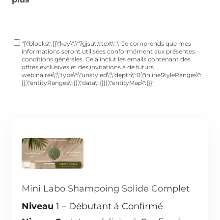
"{\"blocks\":[{\"key\":\"7gjsu\",\"text\":\" Je comprends que mes
informations seront utilisées conformément aux présentes
conditions générales. Cela inclut les emails contenant des
offres exclusives et des invitations à de futurs
webinaires\",\"type\":\"unstyled\",\"depth\":0,\"inlineStyleRanges\":
[],\"entityRanges\":[],\"data\":{}}],\"entityMap\":{}}"
Mini Labo Shampoing Solide Complet
Niveau
1 – Débutant à Confirmé